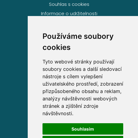
Souhlas s cookies
Informace o udržitelnosti
Používáme soubory
Volejte zdarma na
cookies
800 63 63 63
Tyto webové stránky používají
soubory cookies a další sledovací
Sídlo společnosti
nástroje s cílem vylepšení
uživatelského prostředí, zobrazení
Partners Financial Services, a.s.
přizpůsobeného obsahu a reklam,
Prague Gate, 4. patro,
analýzy návštěvnosti webových
Türkova 2319/5b, 149 00
stránek a zjištění zdroje
Praha 4 – Chodov
návštěvnosti.
IČ: 276 99 781
Souhlasím