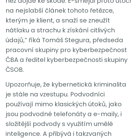
než dojde ke škodě. E-šmejdi proto útočí
na nejslabší článek tohoto řetězce,
kterým je klient, a snaží se zneužít
nátlaku a strachu k získání citlivých
údajů,“ říká Tomáš Stegura, předseda
pracovní skupiny pro kyberbezpečnost
ČBA a ředitel kyberbezpečnosti skupiny
ČSOB.
Upozorňuje, že kybernetická kriminalita
je stále na vzestupu. Podvodníci
používají mimo klasických útoků, jako
jsou podvodné telefonáty a e-maily, i
složitější podvody s využitím umělé
inteligence. A přibývá i takzvaných