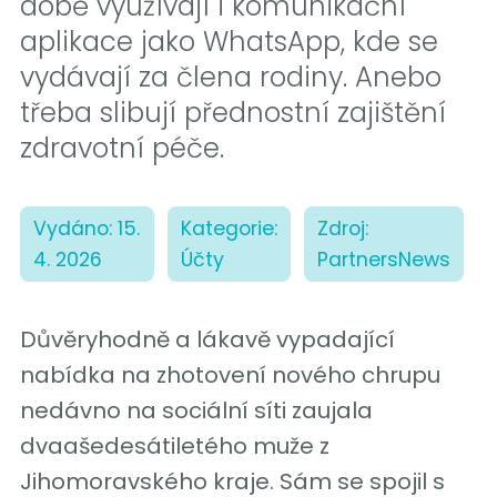
době využívají i komunikační
aplikace jako WhatsApp, kde se
vydávají za člena rodiny. Anebo
třeba slibují přednostní zajištění
zdravotní péče.
Vydáno: 15.
Kategorie:
Zdroj:
4. 2026
Účty
PartnersNews
Důvěryhodně a lákavě vypadající
nabídka na zhotovení nového chrupu
nedávno na sociální síti zaujala
dvaašedesátiletého muže z
Jihomoravského kraje. Sám se spojil s