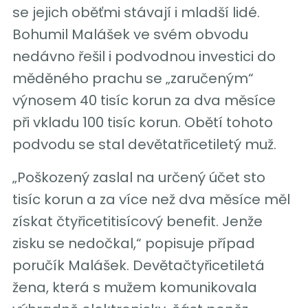
se jejich oběťmi stávají i mladší lidé.
Bohumil Malášek ve svém obvodu
nedávno řešil i podvodnou investici do
měděného prachu se „zaručeným“
výnosem 40 tisíc korun za dva měsíce
při vkladu 100 tisíc korun. Obětí tohoto
podvodu se stal devětatřicetiletý muž.
„Poškozený zaslal na určený účet sto
tisíc korun a za více než dva měsíce měl
získat čtyřicetitisícový benefit. Jenže
zisku se nedočkal,“ popisuje případ
poručík Malášek. Devětačtyřicetiletá
žena, která s mužem komunikovala