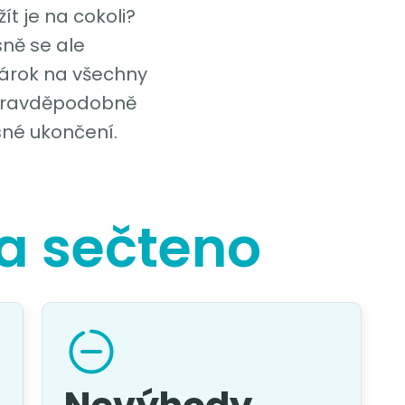
ít je na cokoli?
ně se ale
 nárok na všechny
 pravděpodobně
sné ukončení.
a sečteno