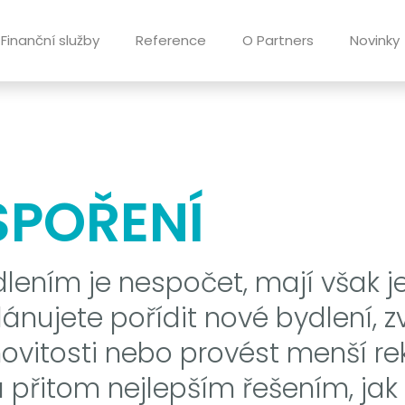
Finanční služby
Reference
O Partners
Novinky
SPOŘENÍ
lením je nespočet, mají však j
plánujete pořídit nové bydlení, 
ovitosti nebo provést menší re
u přitom nejlepším řešením, jak