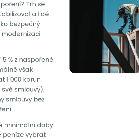
poření? Trh se
bilizoval a lidé
jako bezpečný
a modernizaci
í 5 % z naspořené
málně však
t 1 000 korun
 své smlouvy).
ny smlouvy bez
ení.
té minimální doby
 peníze vybrat