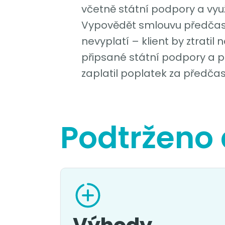
včetně státní podpory a využ
Vypovědět smlouvu předčas
nevyplatí – klient by ztratil
připsané státní podpory a
zaplatil poplatek za předča
Podtrženo 