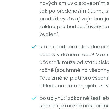
nových smluv o stavebním s
tak po předchozím útlumu sta
produkt využívají zejména 
základ pro budoucí úvěry n
bydlení.
státní podpora aktuálně čin
částky v daném roce? Maxi
účastník může od státu získa
ročně (souhrnně na všechny
Tato změna platí pro všech
ohledu na datum jejich uzavř
po uplynutí zákonné šestile
spoření je možné naspořené