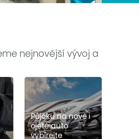
eme nejnovější vývoj a
Půjčku na nové i
ojeté auto
vybírejte