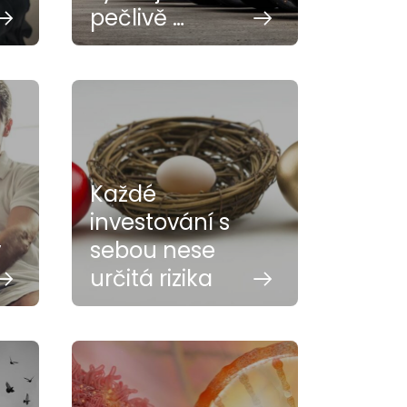
pečlivě …
Každé
investování s
v
sebou nese
určitá rizika