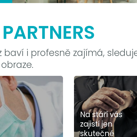
 PARTNERS
 baví i profesně zajímá, sleduj
 obraze.
Na stáří vás
zajistí jen
skutečné