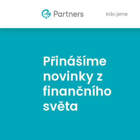
Kdo jsme
Přinášíme
novinky z
finančního
světa