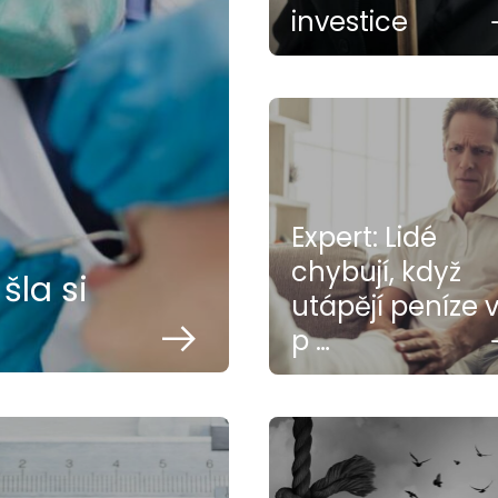
investice
Expert: Lidé
chybují, když
šla si
utápějí peníze 
p …