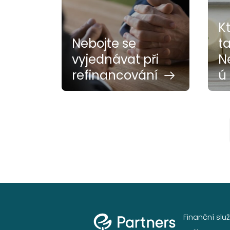
K
Nebojte se
t
vyjednávat při
N
refinancování
ú 
Finanční slu