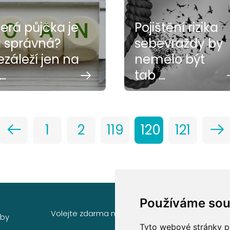
terá půjčka je
Pojištění rizika
a správná?
sebevraždy by
ezáleží jen na
nemělo být
…
tab …
1
2
119
120
121
Používáme sou
Volejte zdarma na
Sídlo společnosti
žby
Tyto webové stránky po